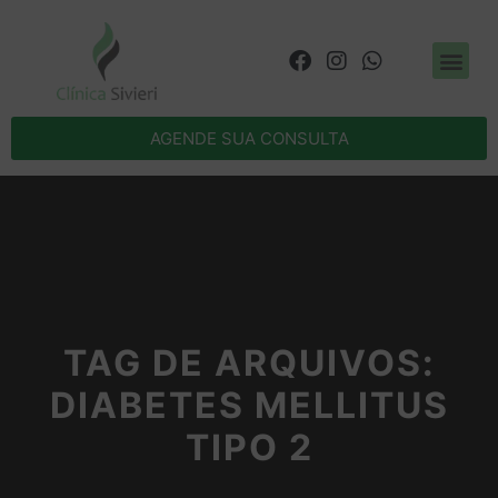
AGENDE SUA CONSULTA
TAG DE ARQUIVOS:
DIABETES MELLITUS
TIPO 2