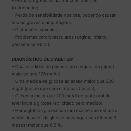
– Perda progressiva das funções dos rins
(retinopatia);
– Perda de sensibilidade nos pés, podendo causar
lesões graves e amputações;
– Disfunções sexuais;
– Problemas cardiovasculares (angina, infarto,
derrame cerebral).
DIAGNÓSTICO DE DIABETES:
– Duas medidas de glicose (no sangue, em jejum)
maiores que 126 mg/dl;
– Uma medida de glicose ao acaso maior que 200
mg/dl (desde que com sintomas típicos);
– Glicemia maior que 200 mg/dl no teste oral de
tolerância a glicose (solicitado pelo médico);
– Hemoglobina glicosilada (um exame que estima a
média do valor da glicose no sangue nos últimos 3
meses) maior que 6,5 %.